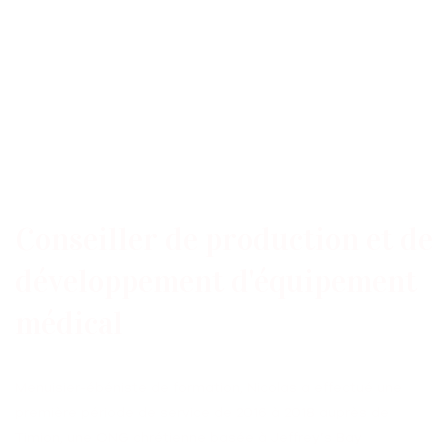
Conseiller de production et de
développement d'équipement
médical
Menuisier-ébéniste de formation, Nicolas a effectué une
première période de service de 2016 à 2018 auprès de
Timion, une ONG chrétienne basée à Jeffrey’s Bay