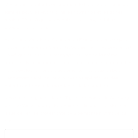
s’occupant d’enfants en situation de handicap et issus de
familles pauvres vivant dans les townships et les zones
rurales. C’est là qu’il y rencontre Lize-Mary, sa future
épouse sud-africaine.
Après une période de 4 années en France, le couple, qui a
accueilli entretemps 3 enfants, Sophie, Tehila et Lévi, repart
en Afrique du sud pour s’engager auprès de la même
structure. Nicolas apporte son expertise dans la production
et le développement d’équipements médicaux en bois
permettant de répondre aux besoins spécifiques des
enfants en termes de maintien et de locomotion.
Nicolas est originaire de de l’Eglise Mennonite du Geisberg,
près de Wissembourg (Bas-Rhin) tandis que Lize-Marie est
issue de l’église protestante de Bloemfontein (Afrique du
Sud).