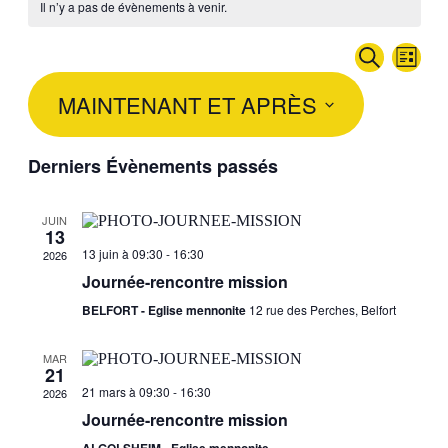
Il n’y a pas de évènements à venir.
Recherch
Navig
RECHERCHE
LISTE
de
et
vues
MAINTENANT ET APRÈS
navigatio
évèn
de
Sélectionnez
vues
Derniers Évènements passés
une
date.
Évèneme
JUIN
13
13 juin à 09:30
-
16:30
2026
Journée-rencontre mission
BELFORT - Eglise mennonite
12 rue des Perches, Belfort
MAR
21
21 mars à 09:30
-
16:30
2026
Journée-rencontre mission