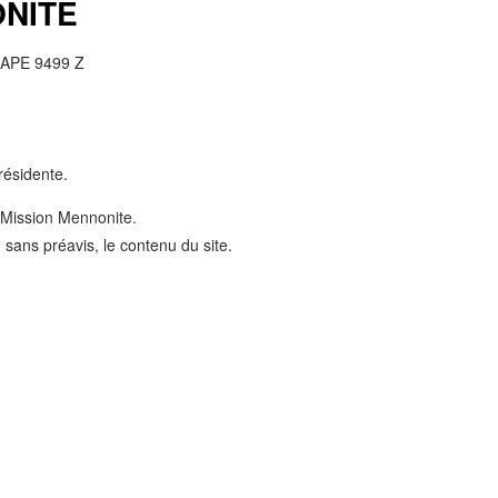
ONITE
– APE 9499 Z
présidente.
n Mission Mennonite.
 sans préavis, le contenu du site.