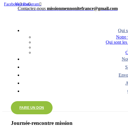
Facebook
Youtube
Instagram
Contactez-nous
missionmennonitefrance@gmail.com
Menu
Qui 
Notre 
Qui sont les
C
Not
S
Envo
A
Menu
FAIRE UN DON
Journée-rencontre mission