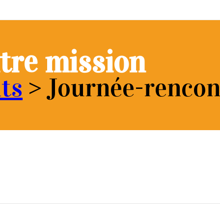
tre mission
ts
>
Journée-rencon