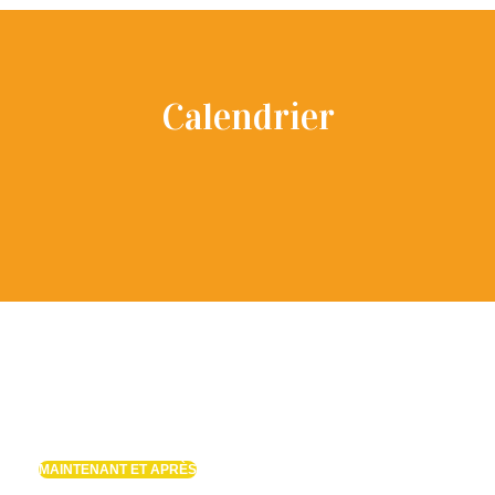
Calendrier
MAINTENANT ET APRÈS
S